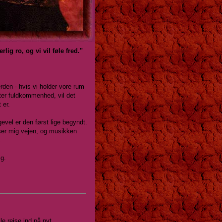
ig ro, og vi vil føle fred."
den - hvis vi holder vore rum
fter fuldkommenhed, vil det
 er.
gevel er den først lige begyndt.
ser mig vejen, og musikken
.
ig.
e rejse ind på nyt,