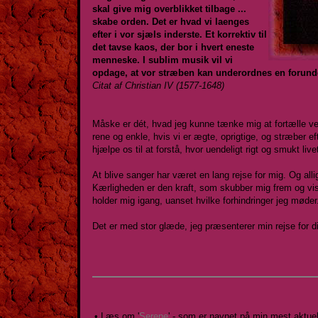
skal give mig overblikket tilbage ...
skabe orden. Det er hvad vi laenges
efter i vor sjæls inderste. Et korrektiv til
det tavse kaos, der bor i hvert eneste
menneske. I sublim musik vil vi
opdage, at vor stræben kan underordnes en forunderl
Citat af Christian IV (1577-1648)
Måske er dét, hvad jeg kunne tænke mig at fortælle ver
rene og enkle, hvis vi er ægte, oprigtige, og stræber e
hjælpe os til at forstå, hvor uendeligt rigt og smukt livet
At blive sanger har været en lang rejse for mig. Og alli
Kærligheden er den kraft, som skubber mig frem og vi
holder mig igang, uanset hvilke forhindringer jeg møder
Det er med stor glæde, jeg præsenterer min rejse for d
• Læs om '
Serene
' - som er navnet på min mest aktuell