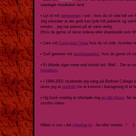
uopdaget musikalsk land
• Lyt til mit
selvportræt
i ord – hvis du vil vide lidt om
Jeg erkender at det godt kan lyde lidt patetisk og selv
mindre... jeg har prøvet på at være ærlig.
(Hvis du gerne vil
læse
ordene eller
downloade
som M
• Læs mit
Curriculum Vitae
hvis du vil vide, hvordan r
• Surf gennem mit
avisklippearkiv
, hvis du gerne vil 
• Et billede siger mere end tusind ord. Well... Der er ov
fotoalbum
.
• I 1998-2001 studerede jeg sang på
Berklee College 
skrev jeg et
portfolio
for at komme i betragtning til et l
• Og husk endelig at efterlade mig
en lille hilsen
, før d
smutte videre.
Håber vi ses i det
virkelige liv
- før eller senere...! :-)