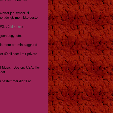
 hvorfor jeg synger.
højtideligt, men ikke desto
P3, så
klik her
.)
ejsen begyndte.
vide mere om min baggrund.
er 40 billeder i mit private
.
of Music i Boston, USA
Her
egat.
u bestemmer dig til at